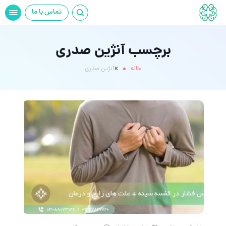
تماس با ما
برچسب آنژین صدری
»
خانه
آنژین صدری