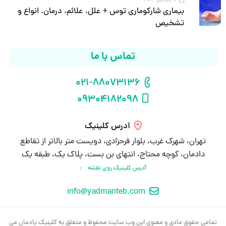
7 دسامبر 2024
بیماری شارکوماری توس + علل، علائم، درمان، انواع و
تشخیص
تماس با ما
021-88073136
شماره تلفن
09304182098
شماره موبایل
آدرس کلینیک
تهران، شهرک غرب، بلوار فرحزادی، دویست متر بالاتر از تقاطع
دادمان، کوچه محتاج، انتهای بن بست، پلاک یک، طبقه یک
آدرس کلینیک روی نقشه
info@yadmanteb.com
ایمیل
تمامی حقوق مادی و معنوی این وب سایت محفوظ و متعلق به کلینیک یادمان می