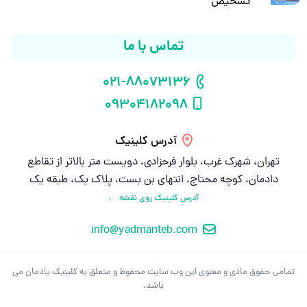
تشخیص
تماس با ما
021-88073136
شماره تلفن
09304182098
شماره موبایل
آدرس کلینیک
تهران، شهرک غرب، بلوار فرحزادی، دویست متر بالاتر از تقاطع
دادمان، کوچه محتاج، انتهای بن بست، پلاک یک، طبقه یک
آدرس کلینیک روی نقشه
info@yadmanteb.com
ایمیل
تمامی حقوق مادی و معنوی این وب سایت محفوظ و متعلق به کلینیک یادمان می
باشد.