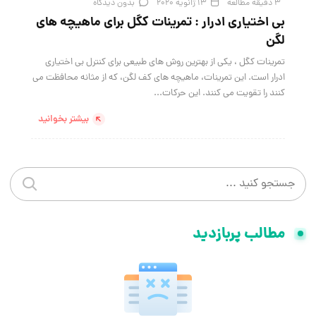
3 دقیقه مطالعه
13 ژانویه 2020
بدون دیدگاه
بی اختیاری ادرار : تمرینات کگل برای ماهیچه های
لگن
تمرینات کگل ، یکی از بهترین روش های طبیعی برای کنترل بی اختیاری
ادرار است. این تمرینات، ماهیچه های کف لگن، که از مثانه محافظت می
کنند را تقویت می کنند. این حرکات...
بیشتر بخوانید
جستجو در سایت
جستجو 
مطالب پربازدید