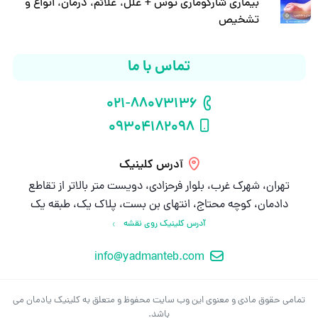
بیماری شارکوماری توس + علل، علائم، درمان، انواع و
تشخیص
تماس با ما
021-88073136
شماره تلفن
09304182098
شماره موبایل
آدرس کلینیک
تهران، شهرک غرب، بلوار فرحزادی، دویست متر بالاتر از تقاطع
دادمان، کوچه محتاج، انتهای بن بست، پلاک یک، طبقه یک
آدرس کلینیک روی نقشه
info@yadmanteb.com
ایمیل
تمامی حقوق مادی و معنوی این وب سایت محفوظ و متعلق به کلینیک یادمان می
باشد.