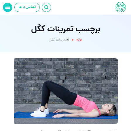
تماس با ما
برچسب تمرینات کگل
»
خانه
تمرینات کگل