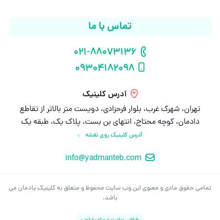
تماس با ما
021-88073136
شماره تلفن
09304182098
شماره موبایل
آدرس کلینیک
تهران، شهرک غرب، بلوار فرحزادی، دویست متر بالاتر از تقاطع
دادمان، کوچه محتاج، انتهای بن بست، پلاک یک، طبقه یک
آدرس کلینیک روی نقشه
info@yadmanteb.com
ایمیل
تمامی حقوق مادی و معنوی این وب سایت محفوظ و متعلق به کلینیک یادمان می
باشد.
طراحی سایت و سئو پایاوب