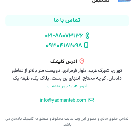
تشخیص
تماس با ما
021-88073136
شماره تلفن
09304182098
شماره موبایل
آدرس کلینیک
تهران، شهرک غرب، بلوار فرحزادی، دویست متر بالاتر از تقاطع
دادمان، کوچه محتاج، انتهای بن بست، پلاک یک، طبقه یک
آدرس کلینیک روی نقشه
info@yadmanteb.com
ایمیل
تمامی حقوق مادی و معنوی این وب سایت محفوظ و متعلق به کلینیک یادمان می
باشد.