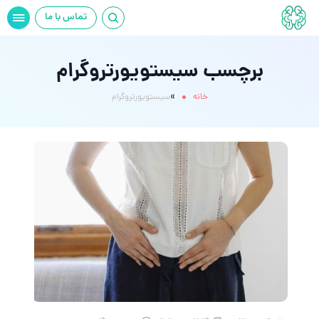
تماس با ما
برچسب سیستویورتروگرام
»
خانه
سیستویورتروگرام