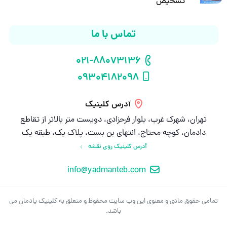
تشخیص
تماس با ما
021-88073136
شماره تلفن
09304182098
شماره موبایل
آدرس کلینیک
تهران، شهرک غرب، بلوار فرحزادی، دویست متر بالاتر از تقاطع
دادمان، کوچه محتاج، انتهای بن بست، پلاک یک، طبقه یک
آدرس کلینیک روی نقشه
info@yadmanteb.com
ایمیل
تمامی حقوق مادی و معنوی این وب سایت محفوظ و متعلق به کلینیک یادمان می
باشد.