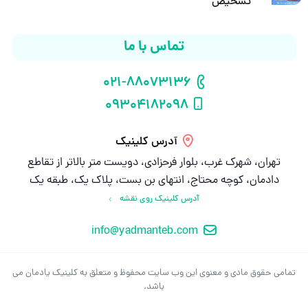
تشخیص
تماس با ما
021-88073136
شماره تلفن
09304182098
شماره موبایل
آدرس کلینیک
تهران، شهرک غرب، بلوار فرحزادی، دویست متر بالاتر از تقاطع
دادمان، کوچه محتاج، انتهای بن بست، پلاک یک، طبقه یک
آدرس کلینیک روی نقشه
info@yadmanteb.com
ایمیل
تمامی حقوق مادی و معنوی این وب سایت محفوظ و متعلق به کلینیک یادمان می
باشد.