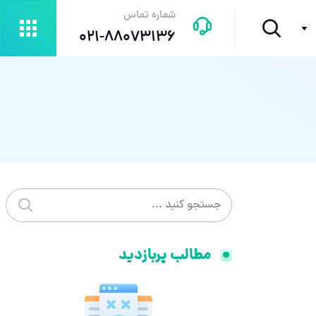
شماره تماس
021-88073136
جستجو در سایت
جستجو
مطالب پربازدید