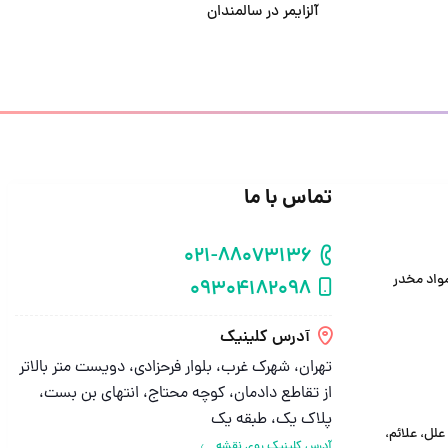
آلزایمر در سالمندان
تماس با ما
021-88073136
شماره تلفن
واد مخدر
09304182098
شماره موبایل
آدرس کلینیک
تهران، شهرک غرب، بلوار فرحزادی، دویست متر بالاتر
از تقاطع دادمان، کوچه محتاج، انتهای بن بست،
پلاک یک، طبقه یک
لل، علائم،
آدرس کلینیک روی نقشه