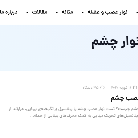
نوار عصب و عضله
مثانه
مقالات
درباره ما
وار چشم
16 فوریه 2020
35 دیدگاه
عصب چشم
 چیست؟ تست نوار عصب چشم یا پتانسیل برانگیخته‌ی بینایی، عبارتند از
پتانسیل‌های تحریک بینایی به کمک محرک‌های بینایی از جمله...