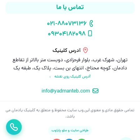
تماس با ما
021-88073136
شماره تلفن
09304182098
شماره موبایل
آدرس کلینیک
تهران، شهرک غرب، بلوار فرحزادی، دویست متر بالاتر از تقاطع
دادمان، کوچه محتاج، انتهای بن بست، پلاک یک، طبقه یک
آدرس کلینیک روی نقشه
info@yadmanteb.com
ایمیل
تمامی حقوق مادی و معنوی این وب سایت محفوظ و متعلق به کلینیک یادمان می
باشد.
تماس بگ
طراحی سایت و سئو پایاوب