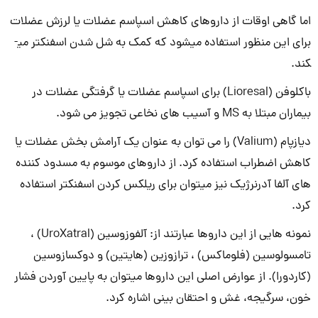
اما گاهی اوقات از داروهای کاهش اسپاسم عضلات یا لرزش عضلات
برای این منظور استفاده می­شود که کمک به شل شدن اسفنکتر می­
کند.
باکلوفن (Lioresal) برای اسپاسم عضلات یا گرفتگی عضلات در
بیماران مبتلا به MS و آسیب های نخاعی تجویز می شود.
دیازپام (Valium) را می توان به عنوان یک آرامش بخش عضلات یا
کاهش اضطراب استفاده کرد. از داروهای موسوم به مسدود کننده
های آلفا آدرنرژیک نیز می­توان برای ریلکس کردن اسفنکتر استفاده
کرد.
نمونه هایی از این داروها عبارتند از: آلفوزوسین (UroXatral) ،
تامسولوسین (فلوماکس) ، ترازوزین (هایتین) و دوکسازوسین
(کاردورا). از عوارض اصلی این دارو­ها می­توان به پایین آوردن فشار
خون، سرگیجه، غش و احتقان بینی اشاره کرد.