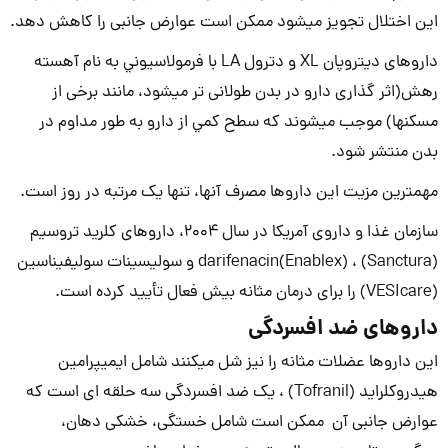
این اختلال تجویز می­شود ممکن است عوارض جانبی را کاهش دهد.
داروهای دیتروپان XL و دترول LA با فرمولاسيوني به نام آهسته
رهش(اثر گذاری دارو در بدن طولانی تر می­شود، مانند برخی از
مسکن­ها) موجب می­شوند كه سطح كمي از دارو به طور مداوم در
بدن منتشر شود.
مهم­ترین مزیت این داروها مصرف آن­ها، تنها یک مرتبه در روز است.
سازمان غذا و داروی آمریکا در سال 2004، دارو­های کلرید تروسیم
(Sanctura) ، darifenacin(Enablex) و سولیسینات سولیفیناسین
(VESIcare) را برای درمان مثانه بیش فعال تأیید کرده است.
داروهای ضد افسردگی
این داروها عضلات مثانه را نیز شل می­کنند شامل ایمی­پرامین
هیدروکلراید (Tofranil) ، یک ضد افسردگی سه حلقه ای است که
عوارض جانبی آن ممکن است شامل خستگی، خشکی دهان،