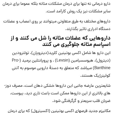
دارو درمانی نه تنها برای درمان مشکلات مثانه بلکه عموما برای درمان
سایر مشکلات نیز یک روش کارآمد است.
دارو­های مختلف به طرق متفاوتی می­توانند بر روی اعصاب و عضلات
دستگاه ادراری تاثیر بگذارند.
داروهایی که عضلات مثانه را شل می کنند و از
اسپاسم مثانه جلوگیری می کنند
این دارو ها شامل اکسی بوتینین کلرید(دیتروپان)، تولترودین
(دیترول)، هیوسسیامین (Levsin) ، و پروپانتلین برمید (Pro-
Banthine) می­باشد که متعلق به دستۀ دارویی موسوم به آنتی
کولینرژیک هستند.
شایعترین عارضه جانبی این دارو­ها خشکی دهان است، مصرف دوز­
های بالاتری از این دارو­ها ممکن است باعث تاری دید، یبوست،
ضربان قلب سریعتر و گرگرفتگی شود.
مکانیزم جدید قرص­های اکسی بوتینین (اکسیترول) که برای درمان