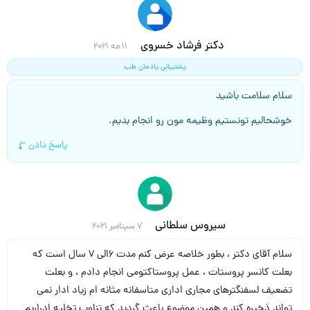
دکتر فرشاد خسروی
11 مه 2021
پشتیبانی یادمان طب
سلام سلامت باشید
خوشحالیم تونستیم وظیمه مون رو انجام بدیم.
پاسخ دادن
سیروس سلطانی
7 سپتامبر 2021
سلام آقای دکتر ، بطور خلاصه عرض کنم مدت ۶الی ۷ سال است که
بعلت کانسر پروستات ، عمل پروستاکتومی انجام دادم ، و بعلت
تضعیف لسفنگترهای مجاری اداری متاسفانه مثانه ام زیاد ادار نمی
تواند ذخیره کند و همین موضوع باعث گردید که تناوب تخلیه ادراریم