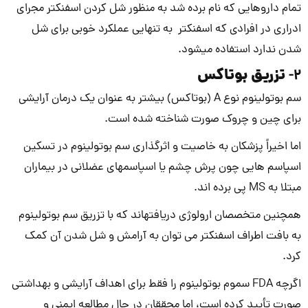
تمام داروهایی که نام برده شد به منظور شل کردن اسفنکتر مجرای
ادراری در افرادی که اسفنکتر به تنهایی عملکرد خوبی برای شل
شدن ندارد استفاده می­­­شود.
تزریق بوتاکس
2-
سم بوتولینوم نوع A (بوتاکس) بیشتر به عنوان یک درمان آرایشی
برای چین و چروک صورت شناخته شده است.
اما اخیراً پزشکان به خاصیت و اثرگذاری سم بوتولینوم در تسکین
اسپاسم هایی چون پرش چشم یا اسپاسم­های عضلانی در بیماران
مبتلا به MS پی برده ­اند.
همچنین متخصصان ارولوژی دریافته­اند که با تزریق سم بوتولینوم
به بافت اطراف اسفنکتر می توان به آرامش و شل شدن آن کمک
کرد.
اگرچه FDA سموم بوتولینوم را فقط برای اهداف آرایشی و بهداشتی
صورت تأیید کرده است، اما محققان در حال مطالعه ایمنی و