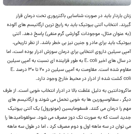
زنان باردار باید در صورت شناسایی باکتریوری تحت درمان قرار
گیرند. انتخاب آنتی بیوتیک باید به رایج ترین ارگانیسم های آلوده
(به عنوان مثال، موجودات گوارشی گرم منفی) پاسخ دهد. آنتی
بیوتیک باید برای مادر و جنین نیز بی خطر باشد. از نظر تاریخی،
آمپی سیلین داروی انتخابی برای درمان سوزش ادرار بوده است، اما
در سال های اخیر E. coli به طور فزاینده ای نسبت به آمپی سیلین
مقاوم شده است. مقاومت به آمپی سیلین در 20 تا 30 درصد E.
coli کشت شده از ادرار در محیط خارج وجود دارد.
ماکرودانتین به دلیل غلظت بالا در ادرار انتخاب خوبی است. از طرف
دیگر ، سفالوسپورین ها به خوبی تحمل می شوند و ارگانیسم های
مهم را درمان می کنند. فسفومایسین (مونورول) یک آنتی بیوتیک
جدید است که به صورت تک دوز مصرف می شود. سولفونامیدها را
می توان در سه ماهه اول و دوم مصرف کرد ، اما در طول سه ماهه