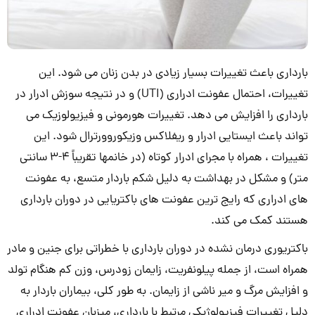
بارداری باعث تغییرات بسیار زیادی در بدن زنان می شود. این
تغییرات، احتمال عفونت ادراری (UTI) و در نتیجه سوزش ادرار در
بارداری را افزایش می دهد. تغییرات هورمونی و فیزیولوزیک می
تواند باعث ایستایی ادرار و ریفلاکس وزیکوروورترال شود. این
تغییرات ، همراه با مجرای ادرار کوتاه (در خانمها تقریباً 4-3 سانتی
متر) و مشکل در بهداشت به دلیل شکم باردار متسع، به عفونت
های ادراری که رایج ترین عفونت های باکتریایی در دوران بارداری
هستند کمک می کند.
باکتریوری درمان نشده در دوران بارداری با خطراتی برای جنین و مادر
همراه است، از جمله پیلونفریت، زایمان زودرس، وزن کم هنگام تولد
و افزایش مرگ و میر ناشی از زایمان. به طور کلی، بیماران باردار به
دلیل تغییرات فیزیولوژیکی مرتبط با بارداری، میزبان عفونت ادراری