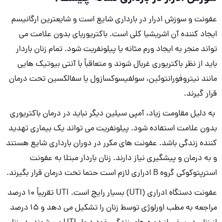
عفونت و سوزش ادرار در بارداری شایع است و شایعترین ارگانیسم
ایجاد کننده آن اشریشیا کلی است. باکتریوریای بدون علامت می
تواند منجر به ایجاد ورم مثانه یا پیلونفریت شود. تمام زنان باردار
باید از نظر باکتریوری غربال شوند و متعاقباً با آنتی بیوتیک هایی
مانند نیتروفورانتوئین، سولفیسوکسازول یا سفالکسین تحت درمان
قرار گیرند.
به دلیل مقاومت زیاد، آمپی سیلین دیگر نباید در درمان باکتریوری
بدون علامت استفاده شود. پیلونفریت می تواند یک بیماری تهدید
کننده زندگی باشد. عفونت های مکرر در دوران بارداری شایع هستند
و به درمان و پیشگیری نیاز دارند. زنان باردار مبتلا به عفونت
استرپتوکوکی گروه B ادراری لازم است حتما تحت درمان قرار بگیرند.
عفونت دستگاه ادراری (UTI) بسیار رایج است. UTI تقریباً 10 درصد
مراجعه به مطب اورلوژی توسط زنان را تشکیل می دهد و 15 درصد