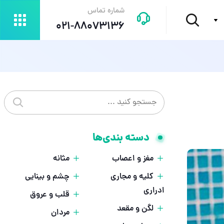
شماره تماس
021-88073136
جستجو در سایت
جستجو
دسته بندی‌ها
مغز و اعصاب
مثانه
کلیه و مجاری
چشم و بینایی
ادراری
قلب و عروق
لگن و مقعد
مردان