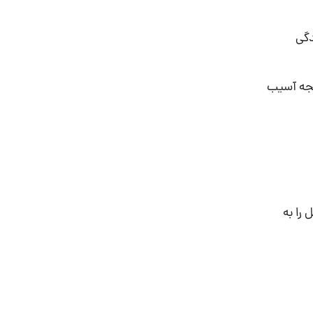
دگی
یجه آسیب
 را به