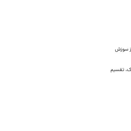
از سوزش
دک، تقسیم