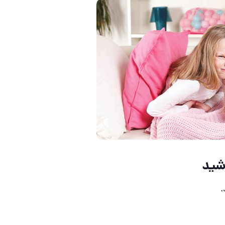
شید
.