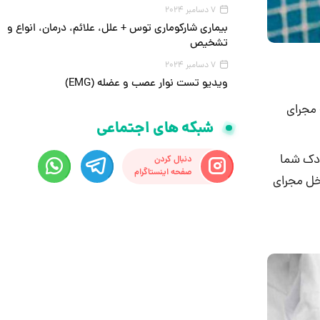
7 دسامبر 2024
بیماری شارکوماری توس + علل، علائم، درمان، انواع و
تشخیص
7 دسامبر 2024
ویدیو تست نوار عصب و عضله (EMG)
 مجرای
شبکه های اجتماعی
ودک شما
دنبال کردن
صفحه اینستاگرام
خل مجرای