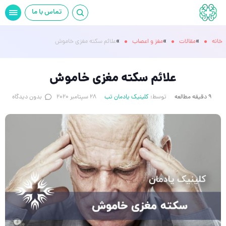
تماس با ما
»
»
»
خانه
مقالات
مغز و اعصاب
علائم سکته مغزی خاموش
علائم سکته مغزی خاموش
9 دقیقه مطالعه
توسط:
کلینیک یادمان تب
28 سپتامبر 2020
بدون دیدگاه