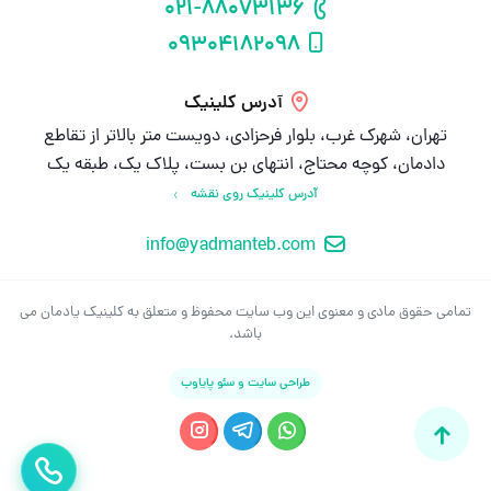
021-88073136
شماره تلفن
09304182098
شماره موبایل
آدرس کلینیک
تهران، شهرک غرب، بلوار فرحزادی، دویست متر بالاتر از تقاطع
دادمان، کوچه محتاج، انتهای بن بست، پلاک یک، طبقه یک
آدرس کلینیک روی نقشه
info@yadmanteb.com
ایمیل
تمامی حقوق مادی و معنوی این وب سایت محفوظ و متعلق به کلینیک یادمان می
باشد.
طراحی سایت و سئو پایاوب
تماس بگ