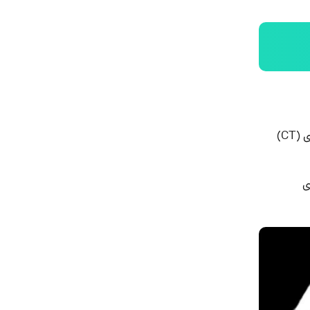
کیست های کلوئید معمولاً با مشاهده اسکن های گرفته شده از مغز با تصویربرداری رزونانس مغناطیسی (MRI) یا توموگرافی کامپیوتری (CT)
ای