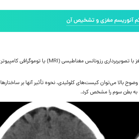
ئم آنوریسم مغزی و تشخیص آن
نظیمات خاصی از توالی پالس و شیب میدان پالسی در MRI با وضوح بالا می‌توان کیست‌های کلوئیدی، نحوه تأثیر آنها بر ساختاره
ی به بطن سوم را مشخص کرد.