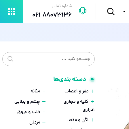
شماره تماس
021-88073136
جستجو در سایت
جستجو
دسته بندی‌ها
مغز و اعصاب
مثانه
کلیه و مجاری
چشم و بینایی
ادراری
قلب و عروق
لگن و مقعد
مردان