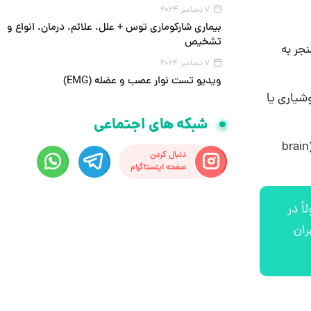
7 دسامبر 2024
بیماری شارکوماری توس + علل، علائم، درمان، انواع و
تشخیص
 جفت بطن‌ های جانبی ایجاد شده و گاهی با مسدود کردن جریان مایع مغزی نخاعی (CSF) منجر به
7 دسامبر 2024
ویدیو تست نوار عصب و عضله (EMG)
شیاری یا
شبکه های اجتماعی
خوشبختانه، در حال حاضر می توان اکثر کیست های کلوئید علامت دار یا بزرگ را با روش اندوسکوپی کم تهاجمی یا تکنیک پورت مغز (brain
دنبال کردن
صفحه اینستاگرام
ً در
ران