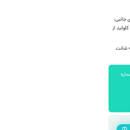
 جانبی،
لوئید از
ه شانت
ماره